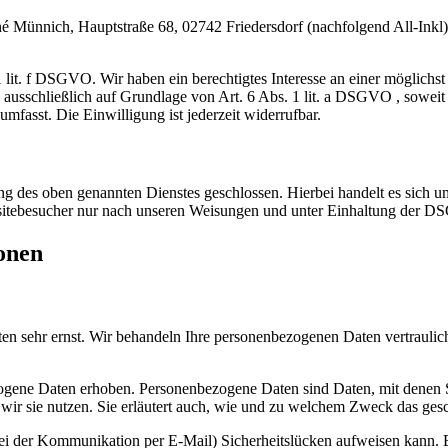
nnich, Hauptstraße 68, 02742 Friedersdorf (nachfolgend All-Inkl). 
lit. f DSGVO. Wir haben ein berechtigtes Interesse an einer möglichst 
g ausschließlich auf Grundlage von Art. 6 Abs. 1 lit. a DSGVO , sowei
mfasst. Die Einwilligung ist jederzeit widerrufbar.
 des oben genannten Dienstes geschlossen. Hierbei handelt es sich um
bsitebesucher nur nach unseren Weisungen und unter Einhaltung der D
ionen
ten sehr ernst. Wir behandeln Ihre personenbezogenen Daten vertrauli
ene Daten erhoben. Personenbezogene Daten sind Daten, mit denen Sie
wir sie nutzen. Sie erläutert auch, wie und zu welchem Zweck das gesc
bei der Kommunikation per E-Mail) Sicherheitslücken aufweisen kann. E