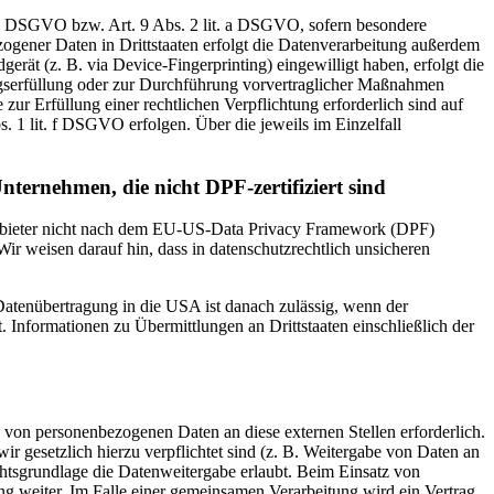
t. a DSGVO bzw. Art. 9 Abs. 2 lit. a DSGVO, sofern besondere
ogener Daten in Drittstaaten erfolgt die Datenverarbeitung außerdem
rät (z. B. via Device-Fingerprinting) eingewilligt haben, erfolgt die
ragserfüllung oder zur Durchführung vorvertraglicher Maßnahmen
zur Erfüllung einer rechtlichen Verpflichtung erforderlich sind auf
. 1 lit. f DSGVO erfolgen. Über die jeweils im Einzelfall
nternehmen, die nicht DPF-zertifiziert sind
 Anbieter nicht nach dem EU-US-Data Privacy Framework (DPF)
Wir weisen darauf hin, dass in datenschutzrechtlich unsicheren
 Datenübertragung in die USA ist danach zulässig, wenn der
Informationen zu Übermittlungen an Drittstaaten einschließlich der
 von personenbezogenen Daten an diese externen Stellen erforderlich.
r gesetzlich hierzu verpflichtet sind (z. B. Weitergabe von Daten an
chtsgrundlage die Datenweitergabe erlaubt. Beim Einsatz von
g weiter. Im Falle einer gemeinsamen Verarbeitung wird ein Vertrag