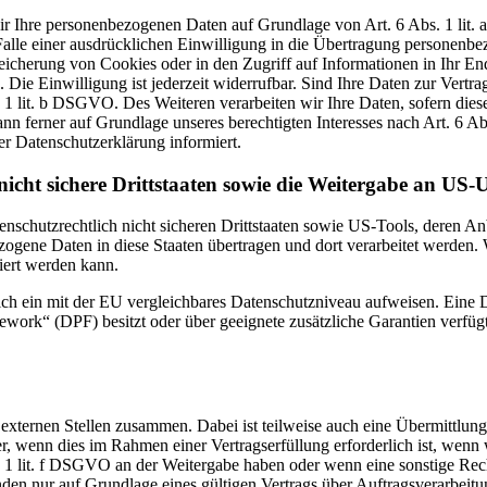
 wir Ihre personenbezogenen Daten auf Grundlage von Art. 6 Abs. 1 li
lle einer ausdrücklichen Einwilligung in die Übertragung personenbez
icherung von Cookies oder in den Zugriff auf Informationen in Ihr Endge
Die Einwilligung ist jederzeit widerrufbar. Sind Ihre Daten zur Vert
. 1 lit. b DSGVO. Des Weiteren verarbeiten wir Ihre Daten, sofern diese 
 ferner auf Grundlage unseres berechtigten Interesses nach Art. 6 Abs
r Datenschutzerklärung informiert.
icht sichere Drittstaaten sowie die Weitergabe an US-U
enschutzrechtlich nicht sicheren Drittstaaten sowie US-Tools, deren
ezogene Daten in diese Staaten übertragen und dort verarbeitet werden. 
iert werden kann.
zlich ein mit der EU vergleichbares Datenschutzniveau aufweisen. Eine
rk“ (DPF) besitzt oder über geeignete zusätzliche Garantien verfügt. 
 externen Stellen zusammen. Dabei ist teilweise auch eine Übermittlung
 wenn dies im Rahmen einer Vertragserfüllung erforderlich ist, wenn wi
s. 1 lit. f DSGVO an der Weitergabe haben oder wenn eine sonstige Re
n nur auf Grundlage eines gültigen Vertrags über Auftragsverarbeitun