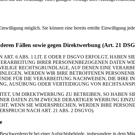
inwilligung möglich. Sie können eine bereits erteilte Einwilligung jed
nderen Fällen sowie gegen Direktwerbung (Art. 21 DS
. 6 ABS. 1 LIT. E ODER F DSGVO ERFOLGT, HABEN SIE
VERARBEITUNG IHRER PERSONENBEZOGENEN DATEN WIDE
EWEILIGE RECHTSGRUNDLAGE, AUF DENEN EINE VERARBE
NLEGEN, WERDEN WIR IHRE BETROFFENEN PERSONENBE
DE FÜR DIE VERARBEITUNG NACHWEISEN, DIE IHRE IN
G, AUSÜBUNG ODER VERTEIDIGUNG VON RECHTSANSPRÜC
T, UM DIREKTWERBUNG ZU BETREIBEN, SO HABEN SIE
ER DATEN ZUM ZWECKE DERARTIGER WERBUNG EINZULEG
EHT. WENN SIE WIDERSPRECHEN, WERDEN IHRE PERSO
PRUCH NACH ART. 21 ABS. 2 DSGVO).
e
schwerderecht bei einer Aufsichtsbehörde, insbesondere in dem Mitgli