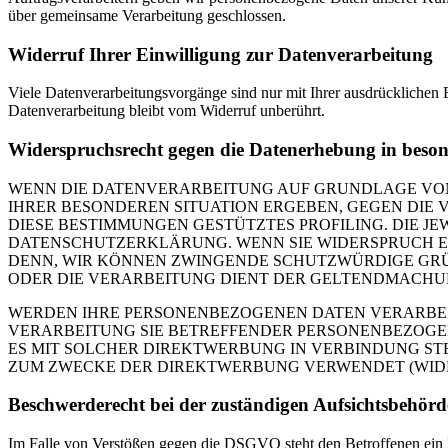
über gemeinsame Verarbeitung geschlossen.
Widerruf Ihrer Einwilligung zur Datenverarbeitung
Viele Datenverarbeitungsvorgänge sind nur mit Ihrer ausdrücklichen E
Datenverarbeitung bleibt vom Widerruf unberührt.
Widerspruchsrecht gegen die Datenerhebung in beso
WENN DIE DATENVERARBEITUNG AUF GRUNDLAGE VON ART
IHRER BESONDEREN SITUATION ERGEBEN, GEGEN DIE 
DIESE BESTIMMUNGEN GESTÜTZTES PROFILING. DIE J
DATENSCHUTZERKLÄRUNG. WENN SIE WIDERSPRUCH EI
DENN, WIR KÖNNEN ZWINGENDE SCHUTZWÜRDIGE GRÜN
ODER DIE VERARBEITUNG DIENT DER GELTENDMACHUN
WERDEN IHRE PERSONENBEZOGENEN DATEN VERARBEITE
VERARBEITUNG SIE BETREFFENDER PERSONENBEZOGEN
ES MIT SOLCHER DIREKTWERBUNG IN VERBINDUNG ST
ZUM ZWECKE DER DIREKTWERBUNG VERWENDET (WIDERS
Beschwerde­recht bei der zuständigen Aufsichts­behörd
Im Falle von Verstößen gegen die DSGVO steht den Betroffenen ein Be