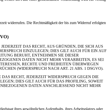
erzeit widerrufen. Die Rechtmäßigkeit der bis zum Widerruf erfolgten
GVO)
 JEDERZEIT DAS RECHT, AUS GRÜNDEN, DIE SICH AUS
RSPRUCH EINZULEGEN; DIES GILT AUCH FÜR EIN AUF
ITUNG BERUHT, ENTNEHMEN SIE DIESER
ZOGENEN DATEN NICHT MEHR VERARBEITEN, ES SEI
TERESSEN, RECHTE UND FREIHEITEN ÜBERWIEGEN
HEN (WIDERSPRUCH NACH ART. 21 ABS. 1 DSGVO).
 DAS RECHT, JEDERZEIT WIDERSPRUCH GEGEN DIE
EN; DIES GILT AUCH FÜR DAS PROFILING, SOWEIT
NENBEZOGENEN DATEN ANSCHLIESSEND NICHT MEHR
edstaat ihres gewöhnlichen Aufenthalts, ihres Arbeitsplatzes oder